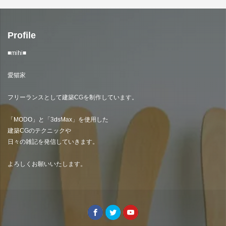
Profile
■mihi■
愛猫家
フリーランスとして建築CGを制作しています。
「MODO」と「3dsMax」を使用した
建築CGのテクニックや
日々の雑記を発信していきます。
よろしくお願いいたします。