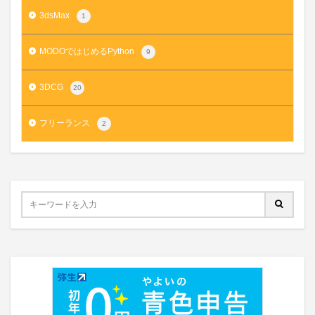
3dsMax
1
MODOではじめるPython
9
3DCG
20
フリーランス
2