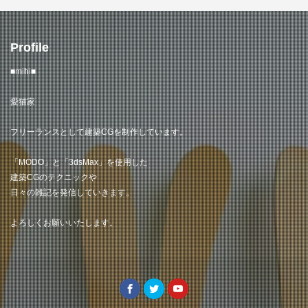
Profile
■mihi■
愛猫家
フリーランスとして建築CGを制作しています。
「MODO」と「3dsMax」を使用した
建築CGのテクニックや
日々の雑記を発信していきます。
よろしくお願いいたします。