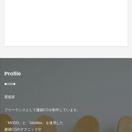
Profile
■mihi■
愛猫家
フリーランスとして建築CGを制作しています。
「MODO」と「3dsMax」を使用した
建築CGのテクニックや