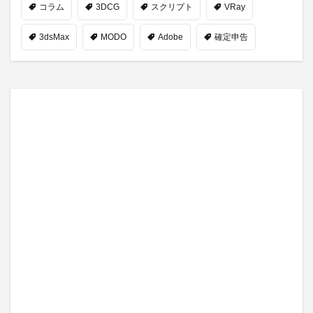
コラム
3DCG
スクリプト
VRay
3dsMax
MODO
Adobe
確定申告