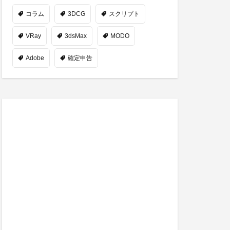
コラム
3DCG
スクリプト
VRay
3dsMax
MODO
Adobe
確定申告