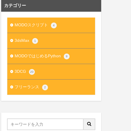
カテゴリー
MODOスクリプト
4
3dsMax
1
MODOではじめるPython
9
3DCG
20
フリーランス
2