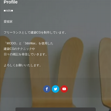
Profile
■mihi■
愛猫家
フリーランスとして建築CGを制作しています。
「MODO」と「3dsMax」を使用した
建築CGのテクニックや
日々の雑記を発信していきます。
よろしくお願いいたします。