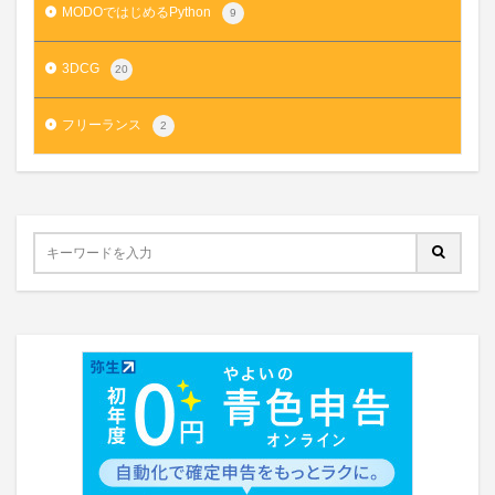
MODOではじめるPython
9
3DCG
20
フリーランス
2