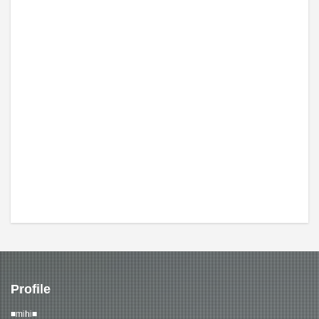
Profile
■mihi■