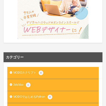
カテゴリー
MODOスクリプト
4
3dsMax
1
MODOではじめるPython
9