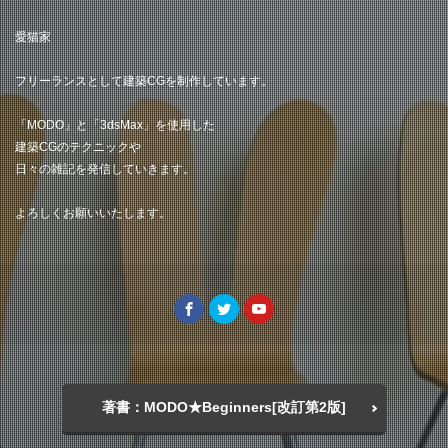
愛猫家
フリーランスとして建築CGを制作しています。
「MODO」と「3dsMax」を使用した
建築CGのテクニックや
日々の雑記を発信していきます。
よろしくお願いいたします。
著書：MODO★Beginners[改訂第2版]