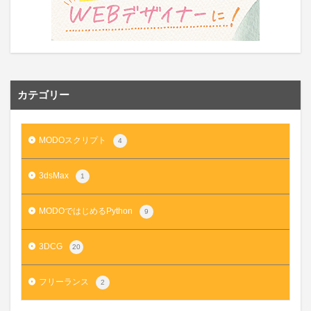
カテゴリー
MODOスクリプト
4
3dsMax
1
MODOではじめるPython
9
3DCG
20
フリーランス
2