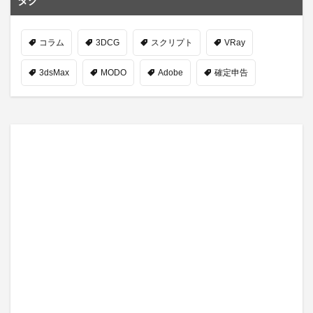
タグ
コラム
3DCG
スクリプト
VRay
3dsMax
MODO
Adobe
確定申告