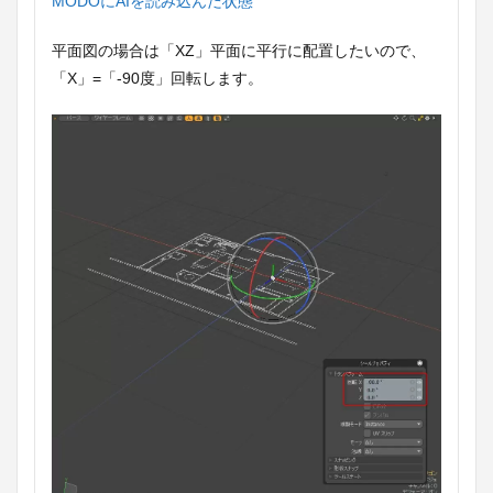
MODOにAIを読み込んだ状態
平面図の場合は「XZ」平面に平行に配置したいので、
「X」=「-90度」回転します。