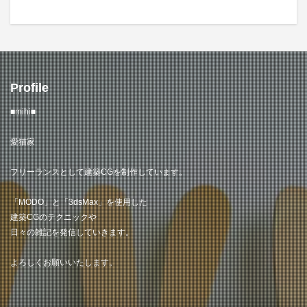
Profile
■mihi■
愛猫家
フリーランスとして建築CGを制作しています。
「MODO」と「3dsMax」を使用した
建築CGのテクニックや
日々の雑記を発信していきます。
よろしくお願いいたします。