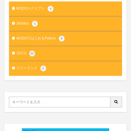
MODOスクリプト
4
3dsMax
1
MODOではじめるPython
9
3DCG
20
フリーランス
2