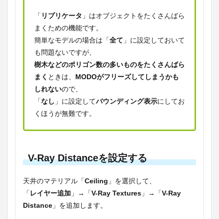
「
リプリケータ
」はオブジェクトをたくさんばら
まくための機能です。
簡単なモデルの場合は「
全て
」に設定しておいて
も問題ないですが、
樹木などのポリゴン数の多いものをたくさんばら
まく
ときは、
MODOがフリーズしてしまうかも
しれない
ので、
「
なし
」に設定して
バウンディング表示
にしてお
くほうが無難です。
V-Ray Distanceを設定する
天井のマテリアル「
Ceiling
」を選択して、
「
レイヤー追加
」→「
V-Ray Textures
」→「
V-Ray
Distance
」を追加します。