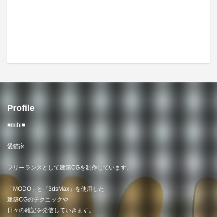
Profile
■mihi■
愛猫家
フリーランスとして建築CGを制作しています。
「MODO」と「3dsMax」を使用した
建築CGのテクニックや
日々の雑記を発信していきます。