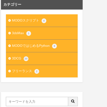
カテゴリー
MODOスクリプト
4
3dsMax
1
MODOではじめるPython
9
3DCG
20
フリーランス
2