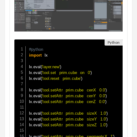
#python
 lx

import
lx
.
eval
(
'layer.new'
)
lx
.
eval
(
'tool.set prim.cube on 0'
)
lx
.
eval
(
'tool.reset prim.cube'
)
lx
.
eval
(
'tool.setAttr prim.cube cenX 0.0'
)
lx
.
eval
(
'tool.setAttr prim.cube cenY 0.0'
)
lx
.
eval
(
'tool.setAttr prim.cube cenZ 0.0'
)
lx
.
eval
(
'tool.setAttr prim.cube sizeX 1.0'
)
lx
.
eval
(
'tool.setAttr prim.cube sizeY 1.0'
)
lx
.
eval
(
'tool.setAttr prim.cube sizeZ 1.0'
)
lx
.
eval
(
'tool.setAttr prim.cube segmentsX 1'
)