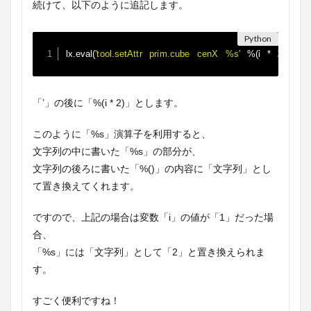
続けて、以下のように追記します。
lx
i 
.
eval
(
'tool.setAttr prim.cube cenX %s'
%
(
*
2
)
)
「’」の後に「%(i * 2)」とします。
このように「%s」演算子を利用すると、
文字列の中に書いた「%s」の部分が、
文字列の後ろに書いた「%()」の内容に「文字列」とし
て置き換えてくれます。
ですので、上記の場合は変数「i」の値が「1」だった場
合、
「%s」には「文字列」として「2」と置き換えられま
す。
すごく便利ですね！