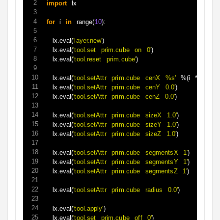
 lx

import
 i 
for
in
range
(
10
)
:
	lx
.
eval
(
'layer.new'
)
	lx
.
eval
(
'tool.set prim.cube on 0'
)
	lx
.
eval
(
'tool.reset prim.cube'
)
	lx
i 
.
eval
(
'tool.setAttr prim.cube cenX %s'
%
(
*
2
)
)
	lx
.
eval
(
'tool.setAttr prim.cube cenY 0.0'
)
	lx
.
eval
(
'tool.setAttr prim.cube cenZ 0.0'
)
	lx
.
eval
(
'tool.setAttr prim.cube sizeX 1.0'
)
	lx
.
eval
(
'tool.setAttr prim.cube sizeY 1.0'
)
	lx
.
eval
(
'tool.setAttr prim.cube sizeZ 1.0'
)
	lx
.
eval
(
'tool.setAttr prim.cube segmentsX 1'
)
	lx
.
eval
(
'tool.setAttr prim.cube segmentsY 1'
)
	lx
.
eval
(
'tool.setAttr prim.cube segmentsZ 1'
)
	lx
.
eval
(
'tool.setAttr prim.cube radius 0.0'
)
	lx
.
eval
(
'tool.apply'
)
	lx
.
eval
(
'tool.set prim.cube off 0'
)