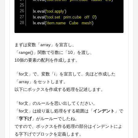
	lx
.
eval
(
'tool.apply'
)
	lx
.
eval
(
'tool.set prim.cube off 0'
)
	lx
.
eval
(
'item.name Cube mesh'
)
まずは変数「array」を宣言し、
「range()」関数で引数に「10」を渡し、
10個の要素の配列を作成します。
「for文」で、変数「i」を宣言して、先ほど作成した
「array」をセットします。
以下にボックスを作成する処理を記述します。
「for文」のルールを思い出してください。
「for文」は繰り返し処理をする範囲は「
インデント
」で
「
字下げ
」がルールーでしたね。
ですので、ボックスを作る処理の部分はインデントによ
る字下げでブロックを定義します。