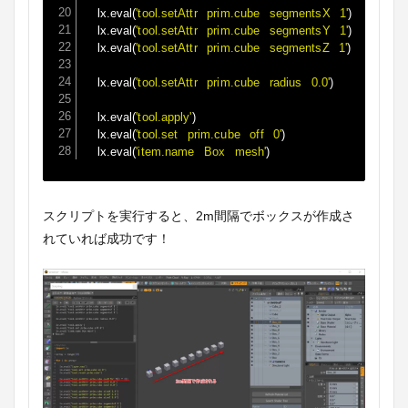
	lx
.
eval
(
'tool.setAttr prim.cube segmentsX 1'
)
	lx
.
eval
(
'tool.setAttr prim.cube segmentsY 1'
)
	lx
.
eval
(
'tool.setAttr prim.cube segmentsZ 1'
)
	lx
.
eval
(
'tool.setAttr prim.cube radius 0.0'
)
	lx
.
eval
(
'tool.apply'
)
	lx
.
eval
(
'tool.set prim.cube off 0'
)
	lx
.
eval
(
'item.name Box mesh'
)
スクリプトを実行すると、2m間隔でボックスが作成さ
れていれば成功です！