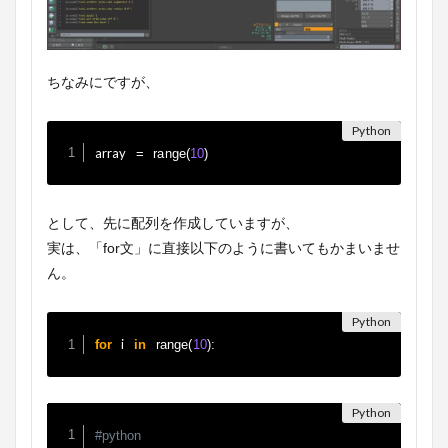
ちなみにですが、
array 
=
range
(
10
)
として、先に配列を作成していますが、
実は、「for文」に直接以下のように書いてもかまいませ
ん。
 i 
for
in
range
(
10
)
:
#python