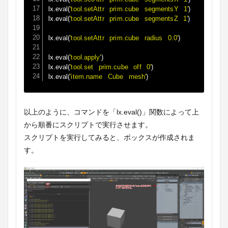
lx
.
eval
(
'tool.setAttr prim.cube segmentsY 1'
)
lx
.
eval
(
'tool.setAttr prim.cube segmentsZ 1'
)
lx
.
eval
(
'tool.setAttr prim.cube radius 0.0'
)
lx
.
eval
(
'tool.apply'
)
lx
.
eval
(
'tool.set prim.cube off 0'
)
lx
.
eval
(
'item.name Cube mesh'
)
以上のように、コマンドを「lx.eval()」関数によって上
から順番にスクリプトで実行させます。
スクリプトを実行してみると、ボックスが作成されま
す。