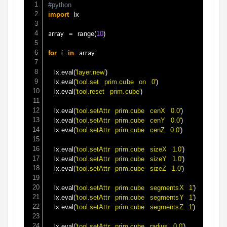
#python
 lx

import
array 
=
range
(
10
)
 i 
 array
for
in
:
	lx
.
eval
(
'layer.new'
)
	lx
.
eval
(
'tool.set prim.cube on 0'
)
	lx
.
eval
(
'tool.reset prim.cube'
)
	lx
.
eval
(
'tool.setAttr prim.cube cenX 0.0'
)
	lx
.
eval
(
'tool.setAttr prim.cube cenY 0.0'
)
	lx
.
eval
(
'tool.setAttr prim.cube cenZ 0.0'
)
	lx
.
eval
(
'tool.setAttr prim.cube sizeX 1.0'
)
	lx
.
eval
(
'tool.setAttr prim.cube sizeY 1.0'
)
	lx
.
eval
(
'tool.setAttr prim.cube sizeZ 1.0'
)
	lx
.
eval
(
'tool.setAttr prim.cube segmentsX 1'
)
	lx
.
eval
(
'tool.setAttr prim.cube segmentsY 1'
)
	lx
.
eval
(
'tool.setAttr prim.cube segmentsZ 1'
)
	lx
.
eval
(
'tool.setAttr prim.cube radius 0.0'
)