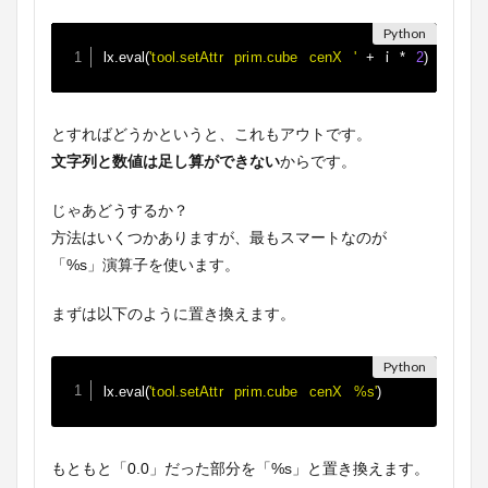
lx
 i 
.
eval
(
'tool.setAttr prim.cube cenX '
+
*
2
)
とすればどうかというと、これもアウトです。
文字列と数値は足し算ができない
からです。
じゃあどうするか？
方法はいくつかありますが、最もスマートなのが
「%s」演算子を使います。
まずは以下のように置き換えます。
lx
.
eval
(
'tool.setAttr prim.cube cenX %s'
)
もともと「0.0」だった部分を「%s」と置き換えます。